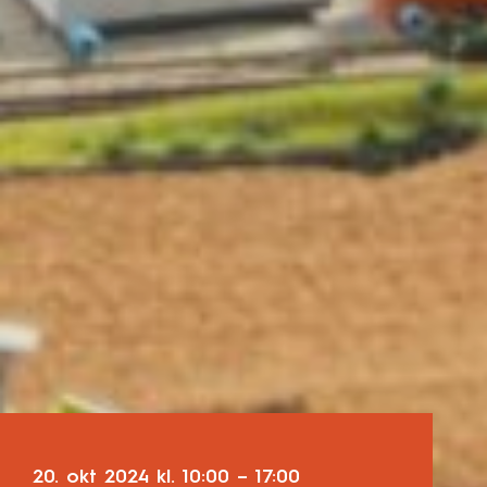
20. okt 2024
kl.
10:00
–
17:00