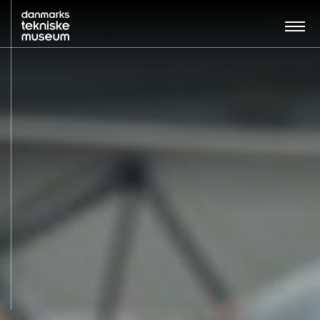
Søg…:
BESØG
UDSTILLINGER
UNDERVISNING
OM MUSEET
NYT MUSEUM
KONTAKT
ENGLISH