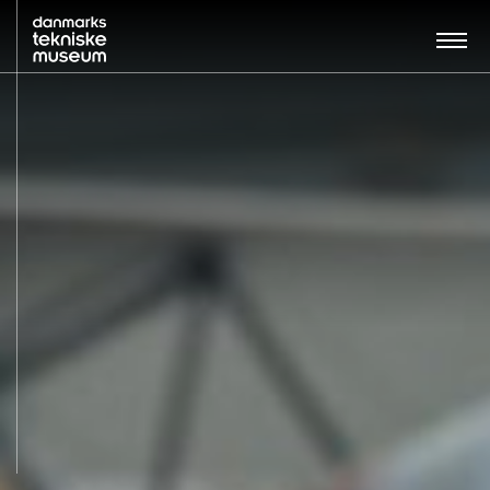
Søg…:
BESØG
UDSTILLINGER
UNDERVISNING
OM MUSEET
NYT MUSEUM
KONTAKT
ENGLISH