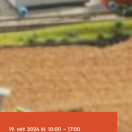
19. okt 2024
kl.
10:00
–
17:00