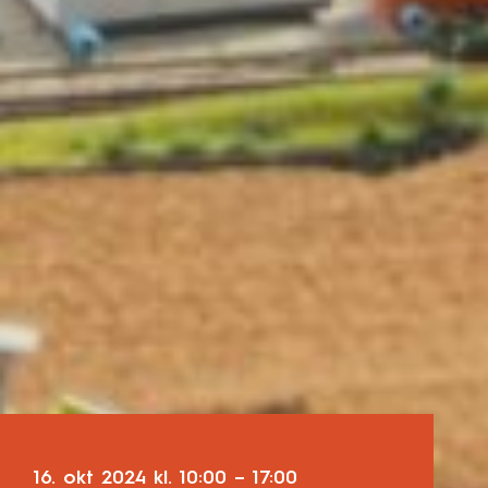
16. okt 2024
kl.
10:00
–
17:00