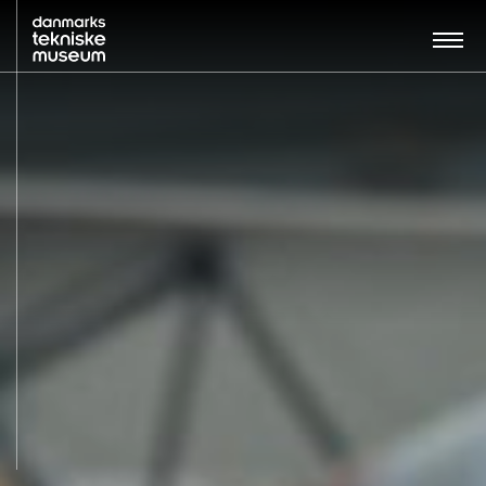
Søg…:
BESØG
UDSTILLINGER
UNDERVISNING
OM MUSEET
NYT MUSEUM
KONTAKT
ENGLISH