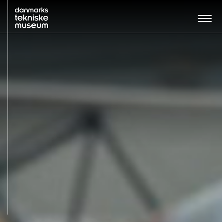
Søg…:
BESØG
UDSTILLINGER
UNDERVISNING
OM MUSEET
NYT MUSEUM
KONTAKT
ENGLISH