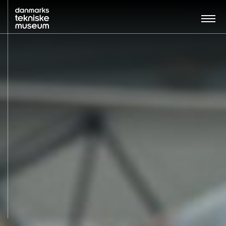
Søg…:
BESØG
UDSTILLINGER
UNDERVISNING
OM MUSEET
NYT MUSEUM
KONTAKT
ENGLISH