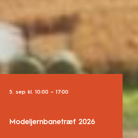
5. sep
kl.
10:00
–
17:00
Modeljernbanetræf 2026