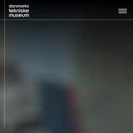
Søg…:
BESØG
UDSTILLINGER
UNDERVISNING
OM MUSEET
NYT MUSEUM
KONTAKT
ENGLISH