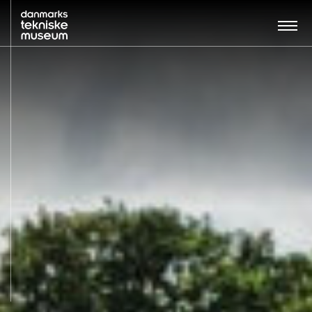
Søg…:
BESØG
UDSTILLINGER
UNDERVISNING
OM MUSEET
NYT MUSEUM
KONTAKT
ENGLISH