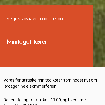
29. jun 2024
kl.
11:00
–
15:00
Minitoget kører
Vores fantastiske minitog kører som noget nyt om
lørdagen hele sommerferien!
Der er afgang fra klokken 11.00, og hver time