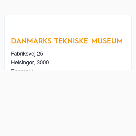
DANMARKS TEKNISKE MUSEUM
Fabriksvej 25
Helsingør
,
3000
Danmark
+ Google Maps
49 22 26 11
Se Sted hjemmeside