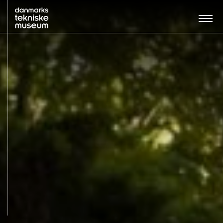
Søg…:
BESØG
UDSTILLINGER
UNDERVISNING
OM MUSEET
NYT MUSEUM
KONTAKT
ENGLISH