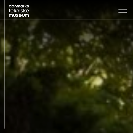
Søg…:
BESØG
UDSTILLINGER
UNDERVISNING
OM MUSEET
NYT MUSEUM
KONTAKT
ENGLISH