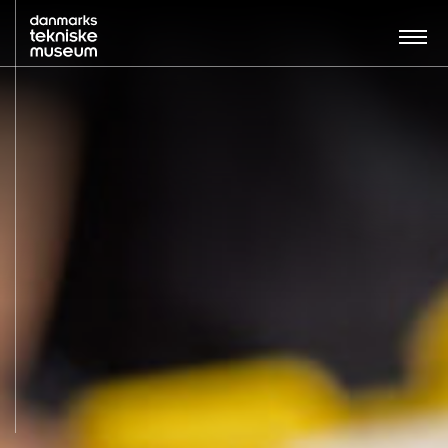
Søg…:
BESØG
UDSTILLINGER
UNDERVISNING
OM MUSEET
NYT MUSEUM
KONTAKT
ENGLISH