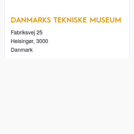
DANMARKS TEKNISKE MUSEUM
Fabriksvej 25
Helsingør
,
3000
Danmark
+ Google Maps
49 22 26 11
Se Sted hjemmeside