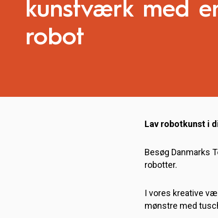
kunstværk med e
robot
Lav robotkunst i 
Besøg Danmarks Te
robotter.
I vores kreative væ
mønstre med tusch 