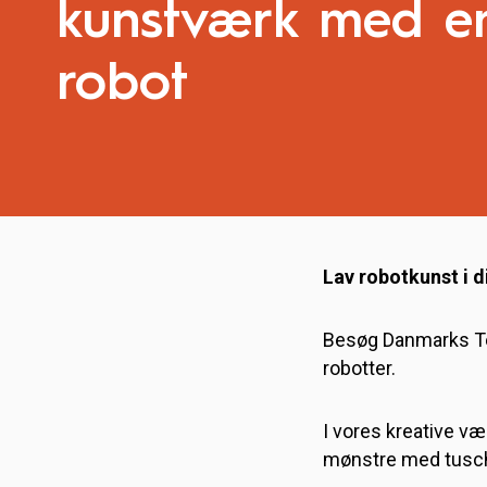
kunstværk med e
robot
Lav robotkunst i 
Besøg Danmarks Te
robotter.
I vores kreative væ
mønstre med tusch 