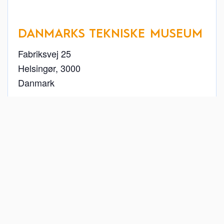
DANMARKS TEKNISKE MUSEUM
Fabriksvej 25
Helsingør
,
3000
Danmark
+ Google Maps
49 22 26 11
Se Sted hjemmeside