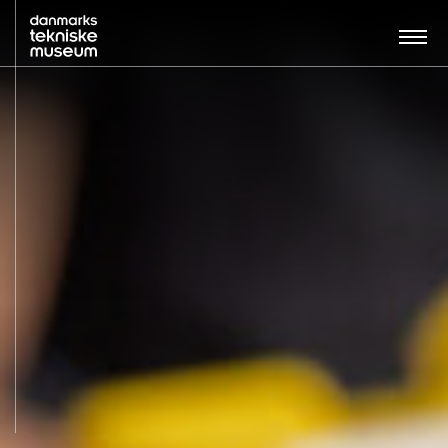
Søg…:
BESØG
UDSTILLINGER
UNDERVISNING
OM MUSEET
NYT MUSEUM
KONTAKT
ENGLISH