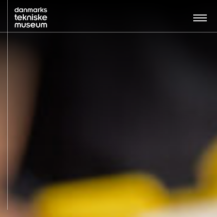
Søg…:
BESØG
UDSTILLINGER
UNDERVISNING
OM MUSEET
NYT MUSEUM
KONTAKT
ENGLISH