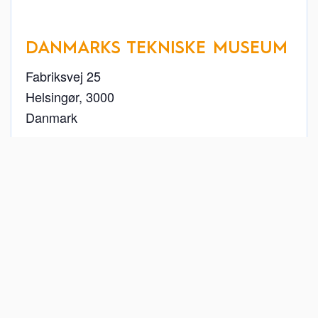
DANMARKS TEKNISKE MUSEUM
Fabriksvej 25
Helsingør
,
3000
Danmark
+ Google Maps
49 22 26 11
Se Sted hjemmeside