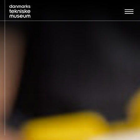
Søg…:
BESØG
UDSTILLINGER
UNDERVISNING
OM MUSEET
NYT MUSEUM
KONTAKT
ENGLISH