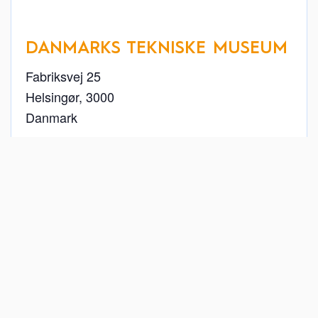
DANMARKS TEKNISKE MUSEUM
Fabriksvej 25
Helsingør
,
3000
Danmark
+ Google Maps
49 22 26 11
Se Sted hjemmeside