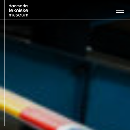
Søg…:
BESØG
UDSTILLINGER
UNDERVISNING
OM MUSEET
NYT MUSEUM
KONTAKT
ENGLISH