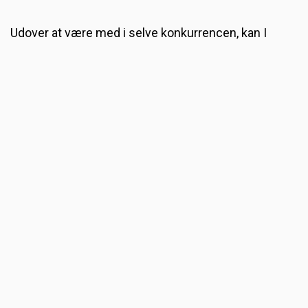
Udover at være med i selve konkurrencen, kan I
også:
Spotte fly med Lille Lyn
Bygge jeres egne Caravelle-fly i Makerspace og
affyre dem udenfor
Eksperimentere med kreationer i vores store
vindtunnel
Og meget andet…
Øv dig allerede nu: 3 gode råd til
at folde det perfekte papirfly!