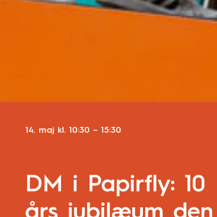
14. maj
kl.
10:30
–
15:30
DM i Papirfly: 10
års jubilæum den